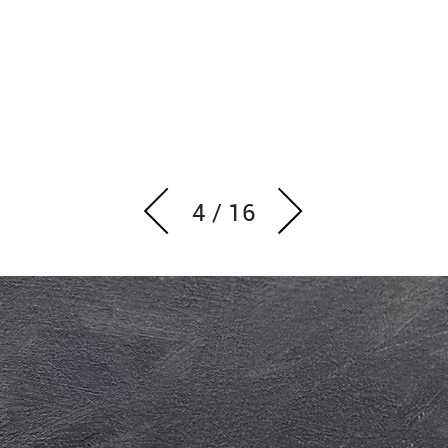
4
/
16