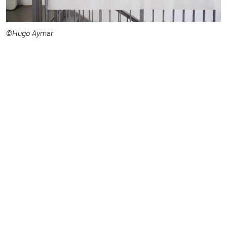
©Hugo Aymar
©