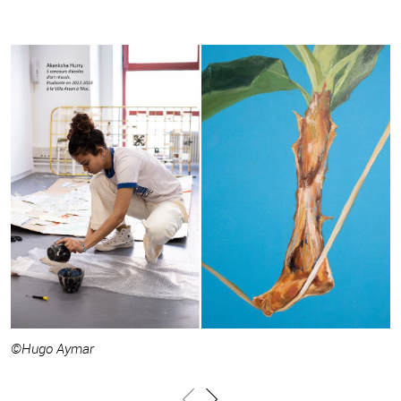
©Hugo Aymar
©