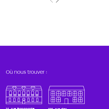
Où nous trouver :
14, rue Bonaparte
126, rue des