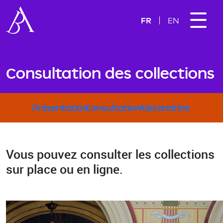
FR
EN
Consultation des collections
Sous-menu Collection
Présentation
Consultation
Alexandrine
Vous pouvez consulter les collections
sur place ou en ligne.