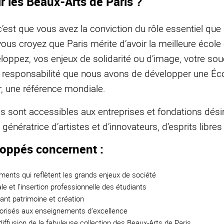
r les Beaux-Arts de Paris ?
c’est que vous avez la conviction du rôle essentiel que l
ous croyez que Paris mérite d’avoir la meilleure écol
loppez, vos enjeux de solidarité ou d’image, votre sou
a responsabilité que nous avons de développer une Éco
r, une référence mondiale.
s sont accessibles aux entreprises et fondations dési
 génératrice d’artistes et d’innovateurs, d’esprits libres
loppés concernent :
ments qui reflètent les grands enjeux de société
ale et l’insertion professionnelle des étudiants
ant patrimoine et création
vorisés aux enseignements d’excellence
diffusion de la fabuleuse collection des Beaux-Arts de Paris