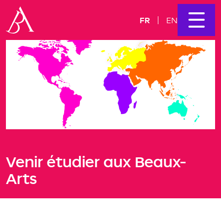
FR
EN
Venir étudier aux Beaux-
Arts