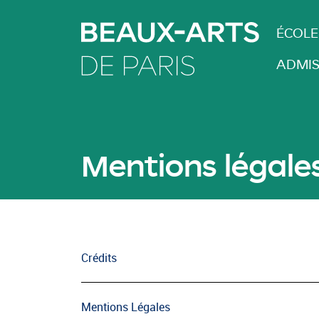
MAI
ÉCOLE
ADMIS
Mentions légales
Crédits
Mentions Légales