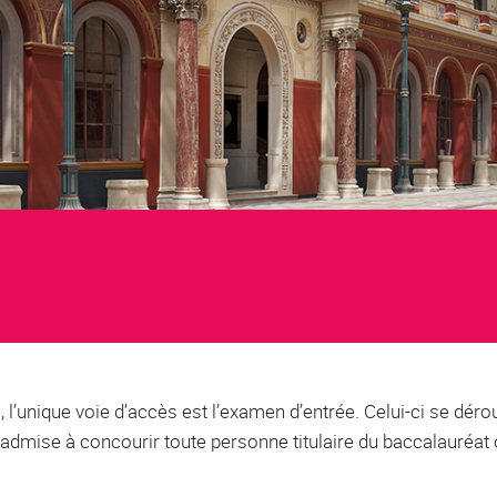
 l’unique voie d’accès est l’examen d’entrée. Celui-ci se déro
Est admise à concourir toute personne titulaire du baccalauréat