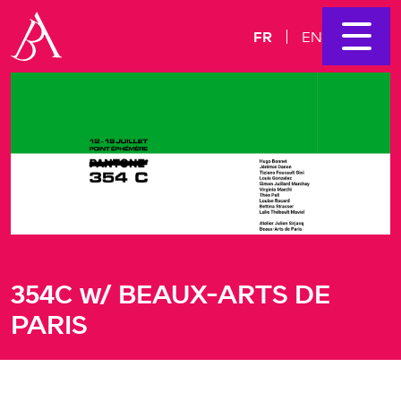
FR
EN
354C w/ BEAUX-ARTS DE
PARIS