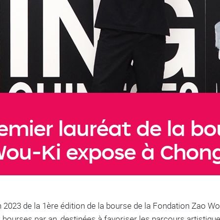
mier lauréat de la bou
Wou-Ki expose à Chon
2023 de la 1ère édition de la bourse de la Fondation Zao Wou
 4 bourses par an, destinées à favoriser les parcours artistiqu