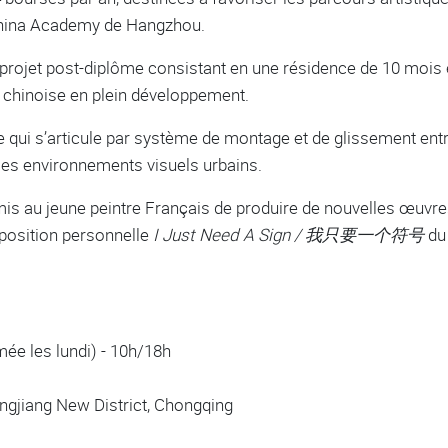
 China Academy de Hangzhou.
un projet post-diplôme consistant en une résidence de 10 moi
 chinoise en plein développement.
 qui s’articule par système de montage et de glissement entr
 les environnements visuels urbains.
rmis au jeune peintre Français de produire de nouvelles œuv
xposition personnelle
I Just Need A Sign / 我只要一个符号
du
mée les lundi) - 10h/18h
angjiang New District, Chongqing