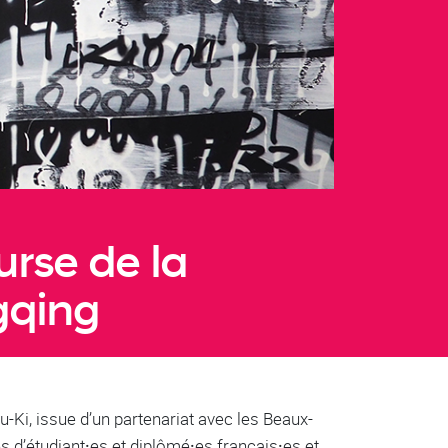
rse de la
gqing
-Ki, issue d’un partenariat avec les Beaux-
es d’étudiant⸱es et diplômé⸱es français⸱es et