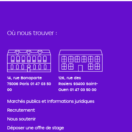
Où nous trouver :
14, rue Bonaparte
126, rue des
75006 Paris
01 47 03 50
Rosiers
93400 Saint-
00
Ouen
01 47 03 50 00
Marchés publics et Informations juridiques
Recrutement
Nous soutenir
Déposer une offre de stage