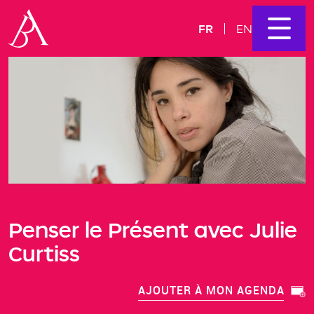
FR
EN
Penser le Présent avec Julie
Curtiss
AJOUTER À MON AGENDA