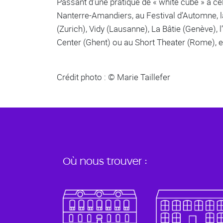
Passant d’une pratique de « white cube » à ce
Nanterre-Amandiers, au Festival d’Automne, la 
(Zurich), Vidy (Lausanne), La Bâtie (Genève), l
Center (Ghent) ou au Short Theater (Rome), e
Crédit photo : © Marie Taillefer
Où nous trouver :