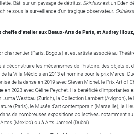
llette. Bâti sur un paysage de détritus,
Skinless
est un Eden dé
ire sous la surveillance d’un tragique observateur.
Skinless
cheffe d’atelier aux Beaux-Arts de Paris, et Audrey Illou
r charpentier (Paris, Bogota) et est artiste associé au Théât
ie à déconstruire les mécanismes de l’histoire, des objets et 
 de la Villa Médicis en 2013 et nominé pour le prix Marcel-
nise de la danse en 2019 avec Steven Michel, le Prix Art of Ch
e en 2023 avec Céline Peychet. Il a bénéficié d’importantes e
on Luma Westbau (Zurich), la Collection Lambert (Avignon), l
ature (Paris), le Musée d’art contemporain (Marseille), le Lie
e dans de nombreuses expositions collectives, notamment au 
 Artes (Mexico) ou à Arts Jameel (Dubaï).