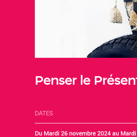
Penser le Présen
DATES
Du
Mardi 26 novembre 2024
au
Mardi