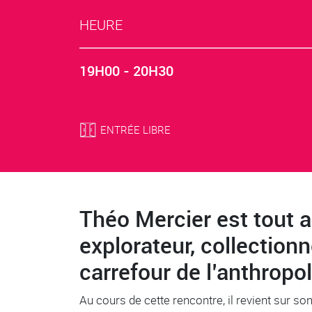
HEURE
19H00 - 20H30
ENTRÉE LIBRE
Théo Mercier est tout a
Body
explorateur, collectionn
carrefour de l’anthropo
Au cours de cette rencontre, il revient sur 