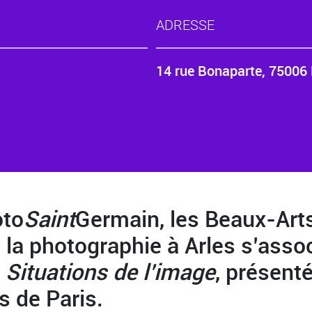
ADRESSE
14 rue Bonaparte, 75006 
oto
Saint
Germain, les Beaux-Arts 
 la photographie à Arles s’asso
e
Situations de l’image
, présent
 de Paris.