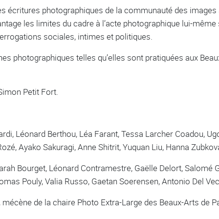
 des écritures photographiques de la communauté des images 
ntage les limites du cadre à l’acte photographique lui-même s
terrogations sociales, intimes et politiques.
s photographiques telles qu’elles sont pratiquées aux Beaux‑
Simon Petit Fort.
rdi, Léonard Berthou, Léa Farant, Tessa Larcher Coadou, Ug
ozé, Ayako Sakuragi, Anne Shitrit, Yuquan Liu, Hanna Zubkov
arah Bourget, Léonard Contramestre, Gaëlle Delort, Salomé 
omas Pouly, Valia Russo, Gaetan Soerensen, Antonio Del Ve
, mécène de la chaire Photo Extra-Large des Beaux-Arts de Pa