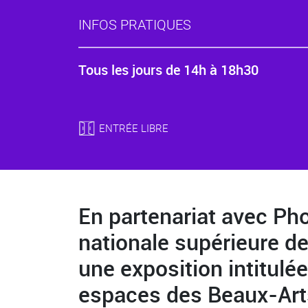
INFOS PRATIQUES
Tous les jours de 14h à 18h30
ENTRÉE LIBRE
En partenariat avec Ph
Body
nationale supérieure de
une exposition intitulé
espaces des Beaux-Arts