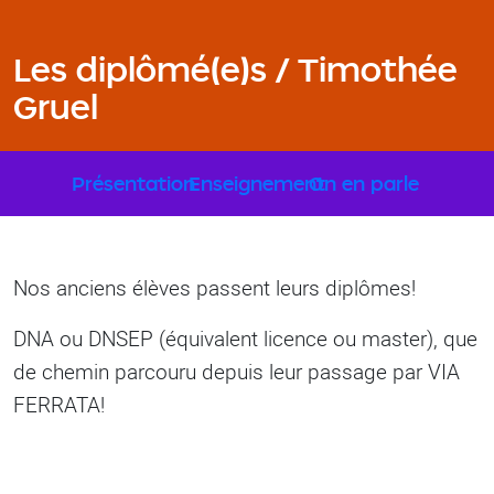
Les diplômé(e)s / Timothée
Gruel
Sous-menu Formation
Présentation
Enseignement
On en parle
Nos anciens élèves passent leurs diplômes!
DNA ou DNSEP (équivalent licence ou master), que
de chemin parcouru depuis leur passage par VIA
FERRATA!