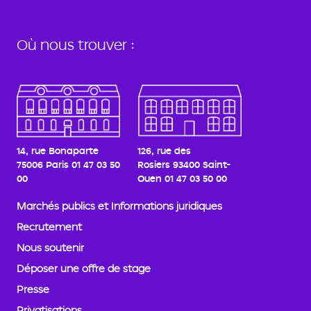
Où nous trouver :
14, rue Bonaparte
126, rue des
75006 Paris
01 47 03 50
Rosiers
93400 Saint-
00
Ouen
01 47 03 50 00
Marchés publics et Informations juridiques
Recrutement
Nous soutenir
Déposer une offre de stage
Presse
Privatisations