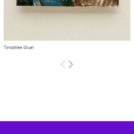
T
Timothée Gruel