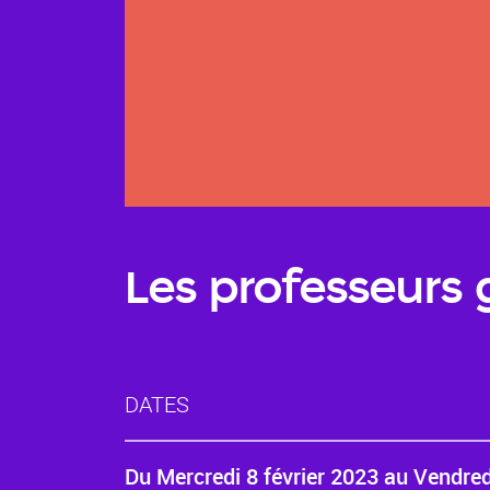
Les professeurs g
DATES
Du
Mercredi 8 février 2023
au
Vendred