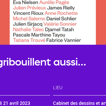
ribouillent aussi...
LIEU
i 21 avril 2023
Cabinet des dessins et a