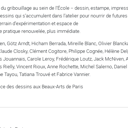
es du gribouillage au sein de l’École − dessin, estampe, impre
dessins qui s’accumulent dans l’atelier pour nourrir de future
rrain d’expérimentation et espace de
ne pratique renouvelée, plus immédiate.
n, Götz Arndt, Hicham Berrada, Mireille Blanc, Olivier Blanck
Claude Closky, Clément Cogitore, Philippe Cognée, Hélène Del
es Jouannais, Carole Leroy, Frédérique Loutz, Jack McNiven,
 Rielly, Vincent Rioux, Anne Rochette, Michel Salerno, Daniel S
e Tayou, Tatiana Trouvé et Fabrice Vannier.
ice des dessins aux Beaux-Arts de Paris